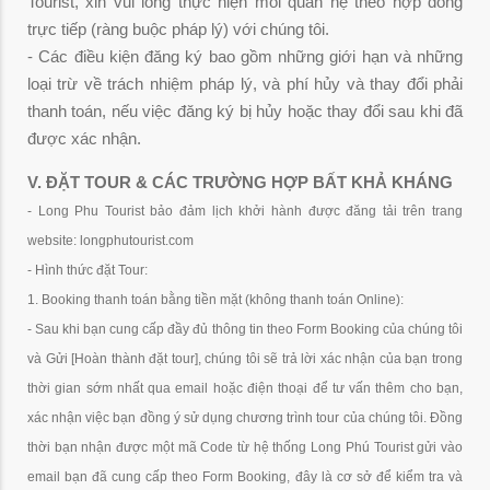
Tourist, xin vui lòng thực hiện mối quan hệ theo hợp đồng
trực tiếp (ràng buộc pháp lý) với chúng tôi.
- Các điều kiện đăng ký bao gồm những giới hạn và những
loại trừ về trách nhiệm pháp lý, và phí hủy và thay đổi phải
thanh toán, nếu việc đăng ký bị hủy hoặc thay đổi sau khi đã
được xác nhận.
V. ĐẶT TOUR & CÁC TRƯỜNG HỢP BẤT KHẢ KHÁNG
- Long Phu Tourist bảo đảm lịch khởi hành được đăng tải trên trang
website: longphutourist.com
- Hình thức đặt Tour:
1. Booking thanh toán bằng tiền mặt (không thanh toán Online):
- Sau khi bạn cung cấp đầy đủ thông tin theo Form Booking của chúng tôi
và Gửi
[Hoàn thành đặt tour]
, chúng tôi sẽ trả lời xác nhận của bạn trong
thời gian sớm nhất qua email hoặc điện thoại để tư vấn thêm cho bạn,
xác nhận việc bạn đồng ý sử dụng chương trình tour của chúng tôi. Đồng
thời bạn nhận được một mã Code từ hệ thống Long Phú Tourist gửi vào
email bạn đã cung cấp theo Form Booking, đây là cơ sở để kiểm tra và