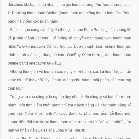
đối chiếu khi bạn chấp nhận tham gia tour do Long Phú Tourist cung cấp.
2. Booking thanh toán Online (thanh toán qua cổng thanh toán OnePay ,
bằng hệ thống các ngân hàng):
- Sau khi bạn cung cấp đầy đủ thông tin theo Form Booking của chúng tôi
và
[Hoàn thành đặt tour]
. Hệ thống sẽ chuyển bạn sang web thanh toán
https://www.onepay.vn để tiếp tục các bước thanh toán online theo qui
trình thanh toán nội dung số của OnePay (Xem hướng dẫn thanh toán
online bằng onepay.vn tại đây..)
- Những thông tin về tour và các ngày khởi hành, các tài liệu được in ấn
khác có thể thay đổi tùy lúc và không cấu thành một phần của chương
trình tour.
- Trang web của công ty là nguồn duy nhất từ đó công ty sẽ bảo đảm khởi
hành. Một thời điểm khởi hành chỉ khi khách hàng đã xác nhận đăng ký
theo thời điểm khởi hành đó (việc đăng ký phải bao gồm tối thiểu một
khoản tiền đặt cọc được thanh toán để được xem xét “đã xác nhận” giữa
bạn và nhân viên Sales của Long Phú Tourist).
- Long Phú Tourist không chịu trách nhiệm trước khách hàng về những