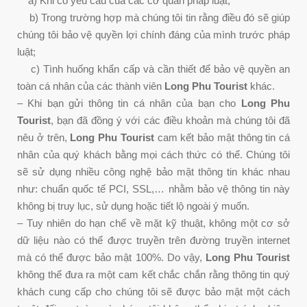
a) Khi có yêu cầu của các cơ quan pháp luật;
b) Trong trường hợp mà chúng tôi tin rằng điều đó sẽ giúp
chúng tôi bảo vệ quyền lợi chính đáng của mình trước pháp
luật;
c) Tình huống khẩn cấp và cần thiết để bảo vệ quyền an
toàn cá nhân của các thành viên
Long Phu Tourist
khác.
– Khi bạn gửi thông tin cá nhân của bạn cho
Long Phu
Tourist
, bạn đã đồng ý với các điều khoản mà chúng tôi đã
nêu ở trên,
Long Phu Tourist
cam kết bảo mật thông tin cá
nhân của quý khách bằng mọi cách thức có thể. Chúng tôi
sẽ sử dụng nhiều công nghệ bảo mật thông tin khác nhau
như: chuẩn quốc tế PCI, SSL,… nhằm bảo vệ thông tin này
không bị truy lục, sử dụng hoặc tiết lộ ngoài ý muốn.
– Tuy nhiên do hạn chế về mặt kỹ thuật, không một cơ sở
dữ liệu nào có thể được truyền trên đường truyền internet
mà có thể được bảo mật 100%. Do vậy,
Long Phu Tourist
không thể đưa ra một cam kết chắc chắn rằng thông tin quý
khách cung cấp cho chúng tôi sẽ được bảo mật một cách