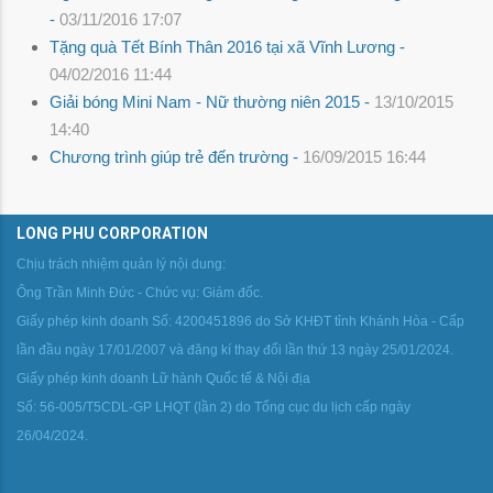
-
03/11/2016 17:07
Tặng quà Tết Bính Thân 2016 tại xã Vĩnh Lương -
04/02/2016 11:44
Giải bóng Mini Nam - Nữ thường niên 2015 -
13/10/2015
14:40
Chương trình giúp trẻ đến trường -
16/09/2015 16:44
LONG PHU CORPORATION
Chịu trách nhiệm quản lý nội dung:
Ông Trần Minh Đức - Chức vụ: Giám đốc.
Giấy phép kinh doanh Số: 4200451896 do Sở KHĐT tỉnh Khánh Hòa - Cấp
lần đầu ngày 17/01/2007 và đăng kí thay đổi lần thứ 13 ngày 25/01/2024.
Giấy phép kinh doanh Lữ hành Quốc tế & Nội địa
Số: 56-005/T5CDL-GP LHQT (lần 2) do Tổng cục du lịch cấp ngày
26/04/2024.