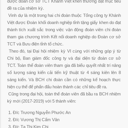
được đoàn cơ sở TCT Khánh Việt khen thưởng đạt mục tiêu
đề ra của nhiệm kỳ.
Vinh dự là một trong hai chi đoàn thuộc Tổng công ty Khánh
Việt được Đoàn khối doanh nghiệp tỉnh tặng giấy khen do đạt
thành tích xuất sắc trong việc vận động đoàn viên chi đoàn
tham gia chương trình Kết nối doanh nghiệp do Đoàn cơ sở
TCT và Bưu điện tỉnh tổ chức.
Theo đó, tại Đại hội nhiệm kỳ VI cùng với những góp ý từ
Chi bộ, Ban giám đốc công ty và đại diện từ đoàn cơ sở
TCT. Toàn thể đoàn viên tham gia đã biểu quyết nhất trí nâng
số lượng sáng kiến cải tiến kỹ thuật từ 4 sáng kiên lên 8
sáng kiến. Và BCH chi đoàn cần có những kế hoạch thực
hiện cụ thể để phấn đấu hoàn thành các chỉ tiêu đề ra.
Cũng trong đại hội, toàn thể đoàn viên đã bầu ra BCH nhiệm
kỳ mới (2017-2019) với 5 thành viên:
Đ/c Trương Nguyễn Phước An
Đ/c Vương Thị Cẩm Vân
Đ/c Tạ Thị Kim Chi