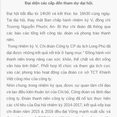
Đại diện các cấp đến tham dự đại hội.
Đại hội bắt đầu từ 14h30 và kết thúc lúc 16h30 cùng ngày.
Tại đại hội, thay mặt Ban chấp hành nhiệm kỳ V, đồng chí
Trương Nguyễn Phước An- Bí thư chi đoàn đã thông qua
các báo cáo tổng kết công tác đoàn và phong trào thanh
niên.
Trong nhiệm kỳ V, Chi đoàn Công ty CP du lịch Long Phú đã
đạt được những kết quả nổi trội ở hạng mục “ Đồng hành với
thanh niên trong nâng cao sức khỏe, thể chất và đời sống
văn hóa tinh thần”. Phối hợp tổ chức và tham gia tích cực
vào các phong trào hoạt động của đoàn cơ sở TCT Khánh
Việt cũng như của công ty.
Nhìn chung, trong nhiệm kỳ qua, được sự quan tâm chỉ đạo
và tạo điều kiện thuận lợi của Chi bộ, Công đoàn và lãnh đạo
công ty. Đoàn thanh niên công ty cũng đã nổ lực thực hiện
các chỉ tiêu của Đại hội nhiệm kỳ 2014-2017, kết quả xếp loại
chi đoàn năm 2015 & 2016 đều đạt Vững mạnh xuất sắc và