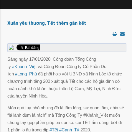
Xuân yêu thương, Tết thêm gắn kết
Sáng ngày 17/01/2020, Công đoàn Tổng Công
ty
#
Khánh_Việt
và Công Đoàn Công ty Cổ Phần Du
lịch
#
Long_Phú
đã phối hợp với UBND xã Ninh Lộc tổ chức
chương trình tặng 200 xuất quà Tết cho các hộ gia đình có
hoàn cảnh khó khăn thuộc thôn Lệ Cam, Mỹ Lợi, Ninh Đức
của huyện Ninh Hòa.
Món quà tuy nhỏ nhưng đó là tấm lòng, sự quan tâm, chia sẻ
“lá lành đùm lá rách” mà Tổng Công Ty #Khánh_Việt muốn
chung tay góp phần giú
p bà con có cái TẾT ấm cúng, bớt đi
1 phần lo âu trong dịp
#
Tết
#
Canh_Tý
2020.