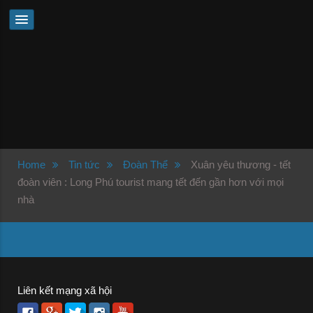
Home
Tin tức
Đoàn Thể
Xuân yêu thương - tết
đoàn viên : Long Phú tourist mang tết đến gần hơn với mọi
nhà
Liên kết mạng xã hội