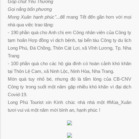
Góp chút Yêu Thương
Gọi nắng bốn phương
Mong Xuân hạnh phúc"
...để mang Tết đến gần hơn với mọi
nhà qua việc trao tặng:
- 190 phần quà cho Anh chị em Công nhân viên của Công ty
tạm hoãn Hợp đồng vì dịch bệnh, tại bến tàu Công ty du lịch
Long Phú, Đá Chồng, Thôn Cát Lợi, xã Vĩnh Lương, Tp. Nha
Trang
- 100 phần quà cho các hộ gia đình có hoàn cảnh khó khăn
tại Thôn Lệ Cam, xã Ninh Lộc, Ninh Hòa, Nha Trang.
Món quà tuy nhỏ bé, nhưng đó là tấm lòng của CB-CNV
Công ty trong suốt một năm gặp nhiều khó khăn vì đại dịch
Covid-19.
Long Phú Tourist xin Kính chúc nhà nhà một #Mùa_Xuân
tươi vui và một năm mới bình an, hạnh phúc !