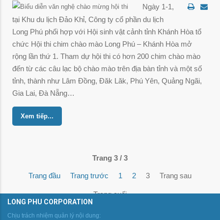
Ngày 1-1,
tại Khu du lịch Đảo Khỉ, Công ty cổ phần du lịch
Long Phú phối hợp với Hội sinh vật cảnh tỉnh Khánh Hòa tổ
chức Hội thi chim chào mào Long Phú – Khánh Hòa mở
rộng lần thứ 1. Tham dự hội thi có hơn 200 chim chào mào
đến từ các câu lạc bộ chào mào trên địa bàn tỉnh và một số
tỉnh, thành như Lâm Đồng, Đăk Lăk, Phú Yên, Quảng Ngãi,
Gia Lai, Đà Nẵng…
Xem tiếp...
Trang 3 / 3
Trang đầu
Trang trước
1
2
3
Trang sau
Trang cuối
LONG PHU CORPORATION
Chịu trách nhiệm quản lý nội dung: