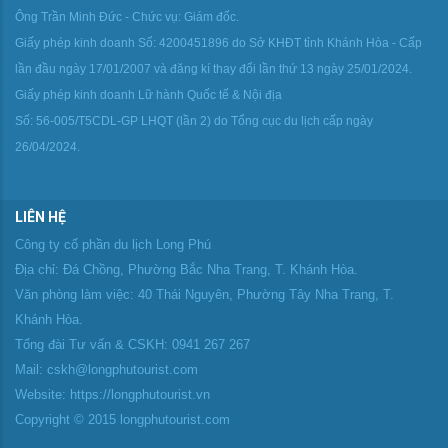
Ông Trần Minh Đức - Chức vụ: Giám đốc.
Giấy phép kinh doanh Số: 4200451896 do Sở KHĐT tỉnh Khánh Hòa - Cấp
lần đầu ngày 17/01/2007 và đăng kí thay đổi lần thứ 13 ngày 25/01/2024.
Giấy phép kinh doanh Lữ hành Quốc tế & Nội địa
Số: 56-005/T5CDL-GP LHQT (lần 2) do Tổng cục du lịch cấp ngày
26/04/2024.
LIÊN HỆ
Công ty cổ phần du lịch Long Phú
Địa chỉ: Đá Chồng, Phường Bắc Nha Trang, T. Khánh Hòa.
Văn phòng làm việc: 40 Thái Nguyên, Phường Tây Nha Trang, T.
Khánh Hòa.
Tổng đài Tư vấn & CSKH: 0941 267 267
Mail: cskh@longphutourist.com
Website: https://longphutourist.vn
Copyright © 2015 longphutourist.com