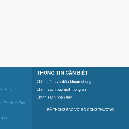
THÔNG TIN CẦN BIẾT
Chính sách và điều khoản chung
 Trang, T.
Chính sách bảo mật thông tin
Chính sách hoàn hủy
ên, Phường Tây
ĐÃ THÔNG BÁO VỚI BỘ CÔNG THƯƠNG
 267