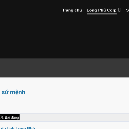
Trang chủ
Long Phú Corp
S
n sứ mệnh