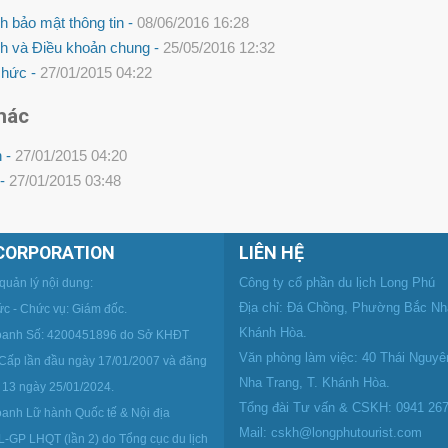
h bảo mật thông tin -
08/06/2016 16:28
h và Điều khoản chung -
25/05/2016 12:32
chức -
27/01/2015 04:22
hác
h -
27/01/2015 04:20
 -
27/01/2015 03:48
CORPORATION
LIÊN HỆ
Công ty cổ phần du lịch Long Phú
quản lý nội dung:
Địa chỉ: Đá Chồng, Phường Bắc Nha
c - Chức vụ: Giám đốc.
Khánh Hòa.
doanh Số: 4200451896 do Sở KHĐT
Văn phòng làm việc: 40 Thái Nguy
 Cấp lần đầu ngày 17/01/2007 và đăng
Nha Trang, T. Khánh Hòa.
hứ 13 ngày 25/01/2024.
Tổng đài Tư vấn & CSKH: 0941 267
oanh Lữ hành Quốc tế & Nội địa
Mail: cskh@longphutourist.com
-GP LHQT (lần 2) do Tổng cục du lịch