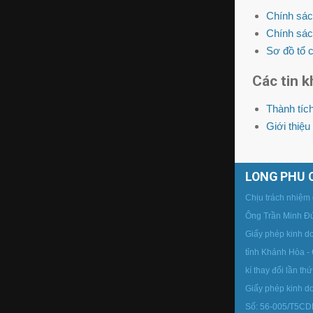
Chính sác
Chính sác
Sơ đồ tổ 
Các tin k
Thành tíc
Giới thiệu
LONG PHU 
Chịu trách nhiệm 
Ông Trần Minh Đứ
Giấy phép kinh 
tỉnh Khánh Hòa -
kí thay đổi lần t
Giấy phép kinh d
Số: 56-005/T5CDL