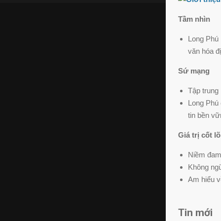
Tầm nhìn
Long Phú h
văn hóa đ
Sứ mạng
Tập trung 
Long Phú 
tin bền vữ
Giá trị cốt lõ
Niềm đam m
Không ngừ
Am hiểu về
Tin mới