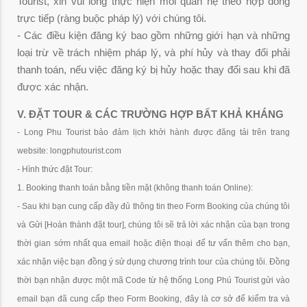
Tourist, xin vui lòng thực hiện mối quan hệ theo hợp đồng
trực tiếp (ràng buộc pháp lý) với chúng tôi.
- Các điều kiện đăng ký bao gồm những giới hạn và những
loại trừ về trách nhiệm pháp lý, và phí hủy và thay đổi phải
thanh toán, nếu việc đăng ký bị hủy hoặc thay đổi sau khi đã
được xác nhận.
V. ĐẶT TOUR & CÁC TRƯỜNG HỢP BẤT KHẢ KHÁNG
- Long Phu Tourist bảo đảm lịch khởi hành được đăng tải trên trang
website: longphutourist.com
- Hình thức đặt Tour:
1. Booking thanh toán bằng tiền mặt (không thanh toán Online):
- Sau khi bạn cung cấp đầy đủ thông tin theo Form Booking của chúng tôi
và Gửi
[Hoàn thành đặt tour]
, chúng tôi sẽ trả lời xác nhận của bạn trong
thời gian sớm nhất qua email hoặc điện thoại để tư vấn thêm cho bạn,
xác nhận việc bạn đồng ý sử dụng chương trình tour của chúng tôi. Đồng
thời bạn nhận được một mã Code từ hệ thống Long Phú Tourist gửi vào
email bạn đã cung cấp theo Form Booking, đây là cơ sở để kiểm tra và