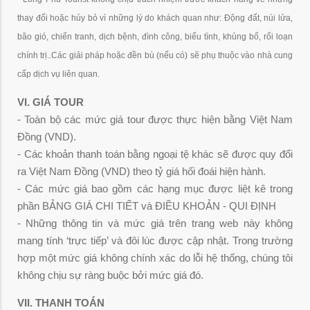
thay đổi hoặc hủy bỏ vì những lý do khách quan như: Động đất, núi lửa,
bão gió, chiến tranh, dịch bệnh, đình công, biểu tình, khủng bố, rối loạn
chính trị..Các giải pháp hoặc đền bù (nếu có) sẽ phụ thuộc vào nhà cung
cấp dịch vụ liên quan.
VI. GIÁ TOUR
- Toàn bộ các mức giá tour được thực hiện bằng Việt Nam
Đồng (VND).
- Các khoản thanh toán bằng ngoại tệ khác sẽ được quy đổi
ra Việt Nam Đồng (VND) theo tỷ giá hối đoái hiện hành.
- Các mức giá bao gồm các hạng mục được liệt kê trong
phần
BẢNG GIÁ CHI TIẾT và ĐIỀU KHOẢN - QUI ĐỊNH
- Những thông tin và mức giá trên trang web này không
mang tính ‘trực tiếp’ và đôi lúc được cập nhật. Trong trường
hợp một mức giá không chính xác do lỗi hệ thống, chúng tôi
không chịu sự ràng buộc bởi mức giá đó.
VII. THANH TOÁN