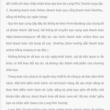
đối chiếu khi bạn chấp nhận tham gia tour do Long Phú Tourist cung cấp.
2. Booking thanh toán Online (thanh toán qua cổng thanh toán OnePay ,
bằng hệ thống các ngân hàng):
- Sau khi bạn cung cấp đầy đủ thông tin theo Form Booking của chúng tôi
và
[Hoàn thành đặt tour]
. Hệ thống sẽ chuyển bạn sang web thanh toán
https://www.onepay.vn để tiếp tục các bước thanh toán online theo qui
trình thanh toán nội dung số của OnePay (Xem hướng dẫn thanh toán
online bằng onepay.vn tại đây..)
- Những thông tin về tour và các ngày khởi hành, các tài liệu được in ấn
khác có thể thay đổi tùy lúc và không cấu thành một phần của chương
trình tour.
- Trang web của công ty là nguồn duy nhất từ đó công ty sẽ bảo đảm khởi
hành. Một thời điểm khởi hành chỉ khi khách hàng đã xác nhận đăng ký
theo thời điểm khởi hành đó (việc đăng ký phải bao gồm tối thiểu một
khoản tiền đặt cọc được thanh toán để được xem xét “đã xác nhận” giữa
bạn và nhân viên Sales của Long Phú Tourist).
- Long Phú Tourist không chịu trách nhiệm trước khách hàng về những